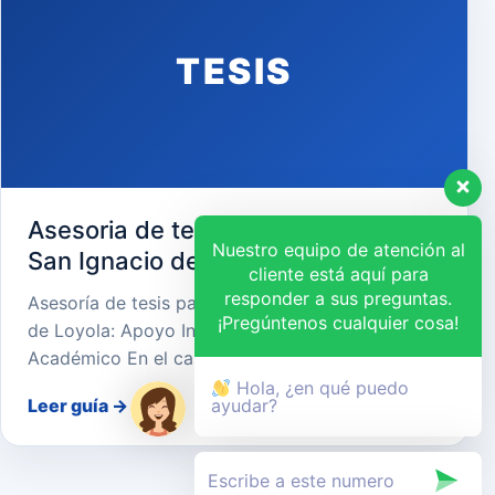
TESIS
Asesoria de tesis para Universidad
Nuestro equipo de atención al
San Ignacio de Loyola
cliente está aquí para
responder a sus preguntas.
Asesoría de tesis para Universidad San Ignacio
¡Pregúntenos cualquier cosa!
de Loyola: Apoyo Integral para el Éxito
Académico En el camino…
Hola, ¿en qué puedo
Leer guía
→
ayudar?