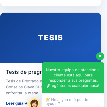
TESIS
Nuestro equipo de atención al
Tesis de pregrado
cliente está aquí para
responder a sus preguntas.
Tesis de Pregrado en Perú: Guía Completa y
¡Pregúntenos cualquier cosa!
Consejos Clave Cuando llega el momento de
enfrentar la etapa…
Hola, ¿en qué puedo
Leer guía
→
ayudar?