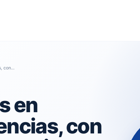
s, con…
s en
encias, con