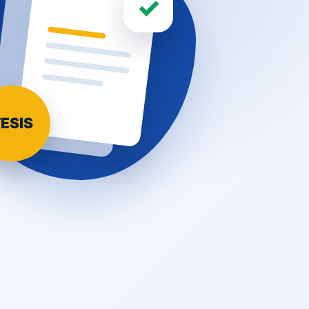
✓
ESIS