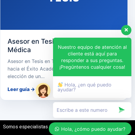
Asesor en Tesis en Tecnología
Nuestro equipo de atención al
Médica
cliente está aquí para
responder a sus preguntas.
Asesor en Tesis en Tecnología Médica: Tu Guía
¡Pregúntenos cualquier cosa!
hacia el Éxito Académico y Profesional La
elección de un…
Hola, ¿en qué puedo
Leer guía
→
ayudar?
Somos especialistas en el desarrollo de tesis
Hola, ¿cómo puedo ayudar?