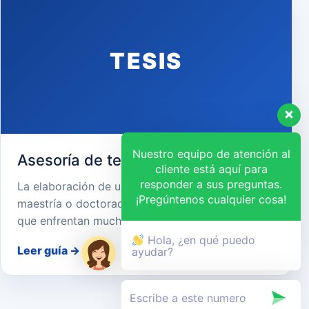
TESIS
Nuestro equipo de atención al
Asesoría de tesis en Jaen
cliente está aquí para
responder a sus preguntas.
La elaboración de una tesis de pregrado,
¡Pregúntenos cualquier cosa!
maestría o doctorado es un desafío académico
que enfrentan muchos estudiantes…
Hola, ¿en qué puedo
Leer guía
→
ayudar?