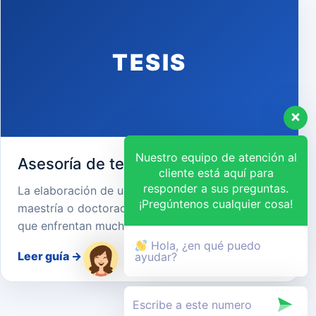
TESIS
Nuestro equipo de atención al
Asesoría de tesis en Jaen
cliente está aquí para
responder a sus preguntas.
La elaboración de una tesis de pregrado,
¡Pregúntenos cualquier cosa!
maestría o doctorado es un desafío académico
que enfrentan muchos estudiantes…
Hola, ¿en qué puedo
Leer guía
→
ayudar?