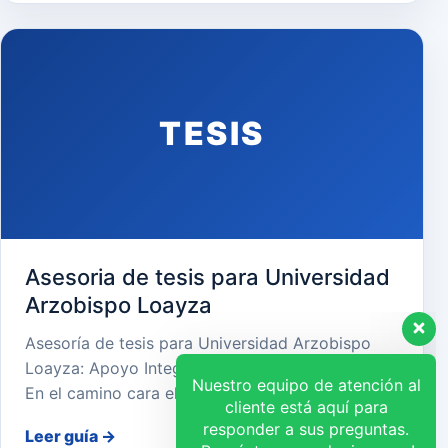
TESIS
Asesoria de tesis para Universidad
Nuestro equipo de atención al
Arzobispo Loayza
cliente está aquí para
responder a sus preguntas.
Asesoría de tesis para Universidad Arzobispo
¡Pregúntenos cualquier cosa!
Loayza: Apoyo Integral para el Éxito Académico
En el camino cara el…
Hola, ¿en qué puedo
Leer guía
→
ayudar?