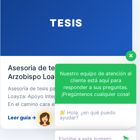
TESIS
Asesoria de tesis para Universidad
Nuestro equipo de atención al
Arzobispo Loayza
cliente está aquí para
responder a sus preguntas.
Asesoría de tesis para Universidad Arzobispo
¡Pregúntenos cualquier cosa!
Loayza: Apoyo Integral para el Éxito Académico
En el camino cara el…
Hola, ¿en qué puedo
Leer guía
→
ayudar?