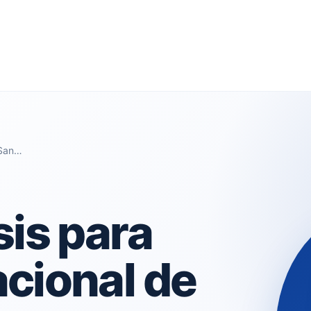
 San…
sis para
cional de