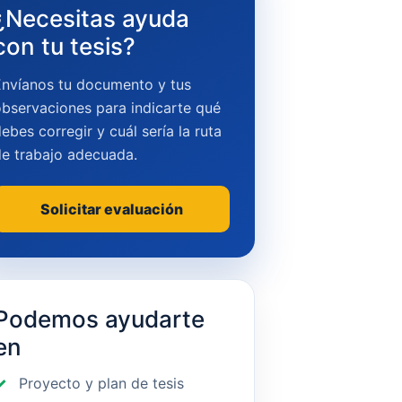
¿Necesitas ayuda
con tu tesis?
Envíanos tu documento y tus
bservaciones para indicarte qué
ebes corregir y cuál sería la ruta
de trabajo adecuada.
Solicitar evaluación
Podemos ayudarte
en
Proyecto y plan de tesis