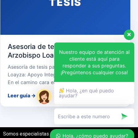
TESIS
Asesoria de tesis para Universidad
Nuestro equipo de atención al
Arzobispo Loayza
cliente está aquí para
responder a sus preguntas.
Asesoría de tesis para Universidad Arzobispo
¡Pregúntenos cualquier cosa!
Loayza: Apoyo Integral para el Éxito Académico
En el camino cara el…
Hola, ¿en qué puedo
Leer guía
→
ayudar?
Somos especialistas en el desarrollo de tesis
Hola, ¿cómo puedo ayudar?