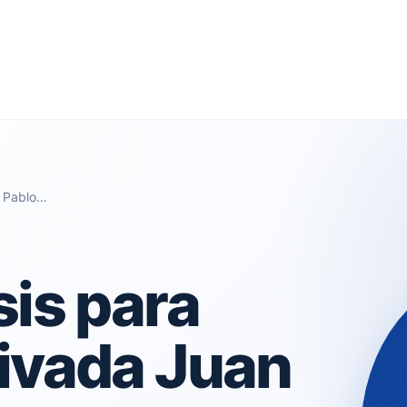
n Pablo…
sis para
rivada Juan