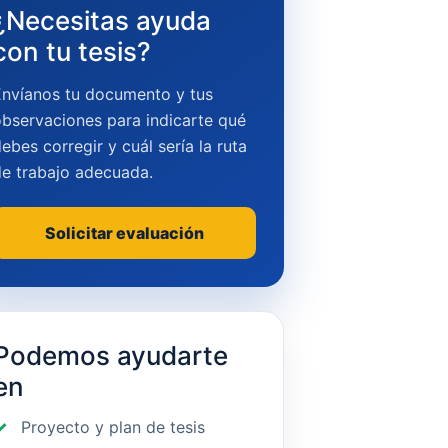
¿Necesitas ayuda
con tu tesis?
Envíanos tu documento y tus
bservaciones para indicarte qué
ebes corregir y cuál sería la ruta
de trabajo adecuada.
Solicitar evaluación
Podemos ayudarte
en
Proyecto y plan de tesis