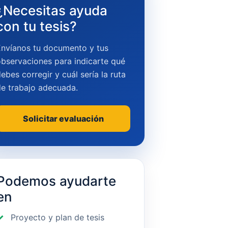
¿Necesitas ayuda
con tu tesis?
Envíanos tu documento y tus
bservaciones para indicarte qué
ebes corregir y cuál sería la ruta
de trabajo adecuada.
Solicitar evaluación
Podemos ayudarte
en
Proyecto y plan de tesis