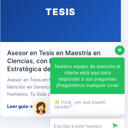
TESIS
Asesor en Tesis en Maestría en
Ciencias, con Mención en Gerencia
Nuestro equipo de atención al
Estratégica de Recursos Humanos
cliente está aquí para
responder a sus preguntas.
Asesor en Tesis en Maestría en Ciencias, con
¡Pregúntenos cualquier cosa!
Mención en Gerencia Estratégica de Recursos
Humanos: Tu Guía cara…
Hola, ¿en qué puedo
Leer guía
→
ayudar?