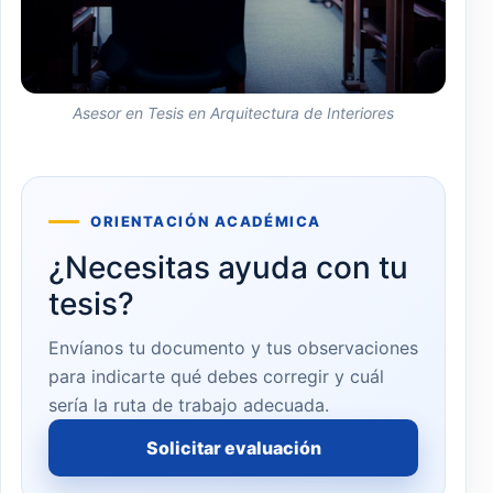
Asesor en Tesis en Arquitectura de Interiores
ORIENTACIÓN ACADÉMICA
¿Necesitas ayuda con tu
tesis?
Envíanos tu documento y tus observaciones
para indicarte qué debes corregir y cuál
sería la ruta de trabajo adecuada.
Solicitar evaluación