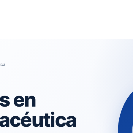
ica
s en
acéutica