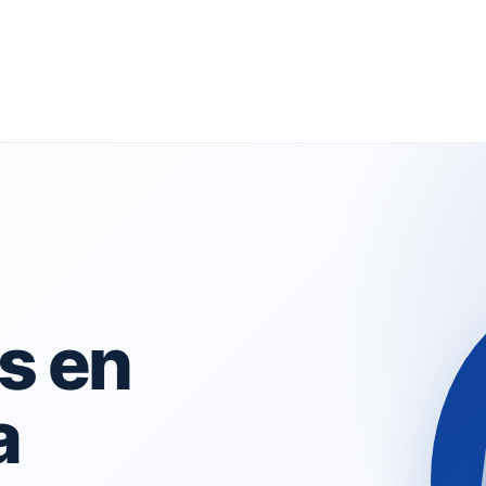
s en
a