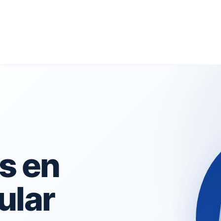
s en
ular