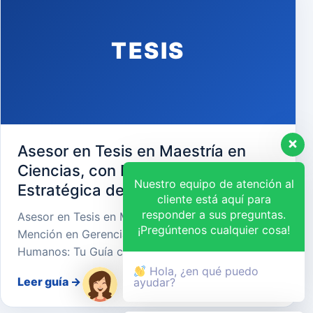
TESIS
Asesor en Tesis en Maestría en
Ciencias, con Mención en Gerencia
Nuestro equipo de atención al
Estratégica de Recursos Humanos
cliente está aquí para
responder a sus preguntas.
Asesor en Tesis en Maestría en Ciencias, con
¡Pregúntenos cualquier cosa!
Mención en Gerencia Estratégica de Recursos
Humanos: Tu Guía cara…
Hola, ¿en qué puedo
Leer guía
→
ayudar?