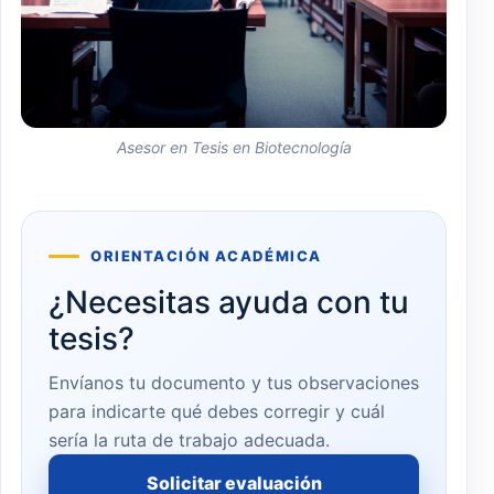
Asesor en Tesis en Biotecnología
ORIENTACIÓN ACADÉMICA
¿Necesitas ayuda con tu
tesis?
Envíanos tu documento y tus observaciones
para indicarte qué debes corregir y cuál
sería la ruta de trabajo adecuada.
Solicitar evaluación