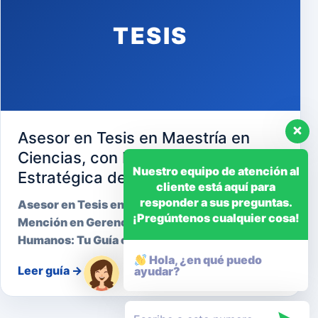
TESIS
Asesor en Tesis en Maestría en
Ciencias, con Mención en Gerencia
Nuestro equipo de atención al
Estratégica de Recursos Humanos
cliente está aquí para
responder a sus preguntas.
Asesor en Tesis en Maestría en Ciencias, con
¡Pregúntenos cualquier cosa!
Mención en Gerencia Estratégica de Recursos
Humanos: Tu Guía cara…
Hola, ¿en qué puedo
Leer guía
→
ayudar?