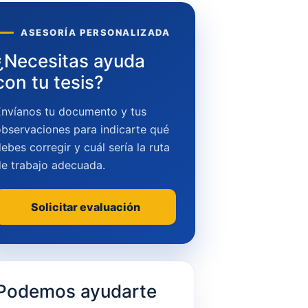
ASESORÍA PERSONALIZADA
¿Necesitas ayuda
con tu tesis?
Envíanos tu documento y tus
bservaciones para indicarte qué
ebes corregir y cuál sería la ruta
de trabajo adecuada.
Solicitar evaluación
Podemos ayudarte