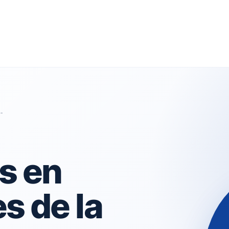
…
s en
s de la