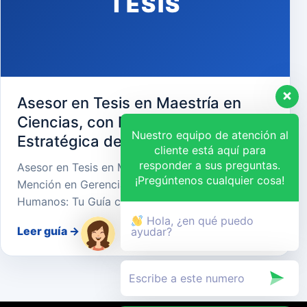
TESIS
Asesor en Tesis en Maestría en
Ciencias, con Mención en Gerencia
Nuestro equipo de atención al
Estratégica de Recursos Humanos
cliente está aquí para
responder a sus preguntas.
Asesor en Tesis en Maestría en Ciencias, con
¡Pregúntenos cualquier cosa!
Mención en Gerencia Estratégica de Recursos
Humanos: Tu Guía cara…
Hola, ¿en qué puedo
Leer guía
→
ayudar?