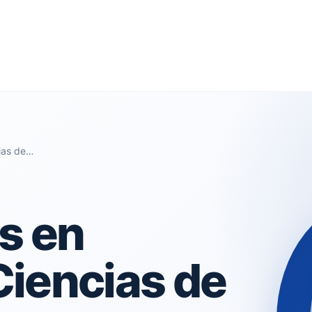
cias de…
s en
Ciencias de