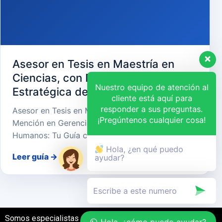
Asesor en Tesis en Maestría en
Ciencias, con Mención en Gerencia
Nuestro equipo de atención al
Estratégica de Recursos Humanos
cliente está aquí para
responder a sus preguntas.
Asesor en Tesis en Maestría en Ciencias, con
¡Pregúntenos cualquier cosa!
Mención en Gerencia Estratégica de Recursos
Humanos: Tu Guía cara…
Hola, ¿en qué puedo
Leer guía
→
ayudar?
Somos especialistas en el desarrollo de tesis