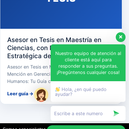
Asesor en Tesis en Maestría en
Ciencias, con Mención en Gerencia
Nuestro equipo de atención al
Estratégica de Recursos Humanos
cliente está aquí para
responder a sus preguntas.
Asesor en Tesis en Maestría en Ciencias, con
¡Pregúntenos cualquier cosa!
Mención en Gerencia Estratégica de Recursos
Humanos: Tu Guía cara…
Hola, ¿en qué puedo
Leer guía
→
ayudar?