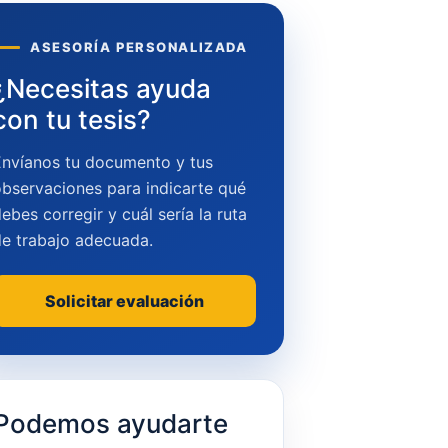
ASESORÍA PERSONALIZADA
¿Necesitas ayuda
con tu tesis?
Envíanos tu documento y tus
bservaciones para indicarte qué
ebes corregir y cuál sería la ruta
de trabajo adecuada.
Solicitar evaluación
Podemos ayudarte