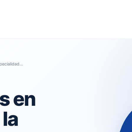
specialidad…
s en
la