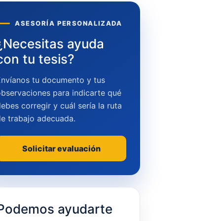
ASESORÍA PERSONALIZADA
¿Necesitas ayuda
con tu tesis?
Envíanos tu documento y tus
bservaciones para indicarte qué
ebes corregir y cuál sería la ruta
de trabajo adecuada.
Solicitar evaluación
Podemos ayudarte