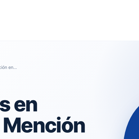
ción en…
s en
 Mención