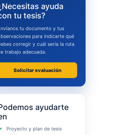
¿Necesitas ayuda
con tu tesis?
Envíanos tu documento y tus
bservaciones para indicarte qué
ebes corregir y cuál sería la ruta
de trabajo adecuada.
Solicitar evaluación
Podemos ayudarte
en
Proyecto y plan de tesis