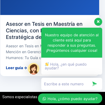
Asesor en Tesis en Maestría en
Ciencias, con Mención en Gerencia
Nuestro equipo de atención al
Estratégica de Recursos Humanos
cliente está aquí para
responder a sus preguntas.
Asesor en Tesis en Maestría en Ciencias, con
¡Pregúntenos cualquier cosa!
Mención en Gerencia Estratégica de Recursos
Humanos: Tu Guía cara…
Hola, ¿en qué puedo
Leer guía
→
ayudar?
Somos especialistas en el desarrollo de tesis
Hola, ¿cómo puedo ayudar?