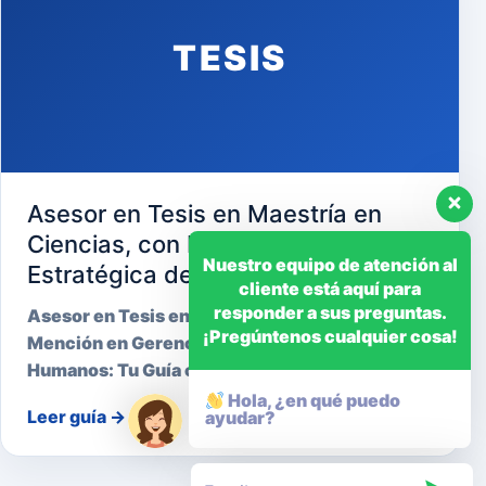
TESIS
Asesor en Tesis en Maestría en
Ciencias, con Mención en Gerencia
Nuestro equipo de atención al
Estratégica de Recursos Humanos
cliente está aquí para
responder a sus preguntas.
Asesor en Tesis en Maestría en Ciencias, con
¡Pregúntenos cualquier cosa!
Mención en Gerencia Estratégica de Recursos
Humanos: Tu Guía cara…
Hola, ¿en qué puedo
Leer guía
→
ayudar?