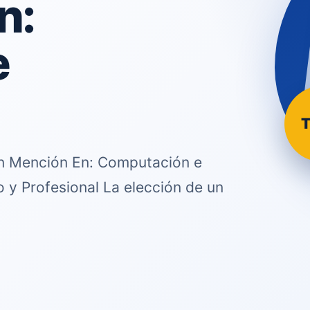
n:
e
T
on Mención En: Computación e
o y Profesional La elección de un