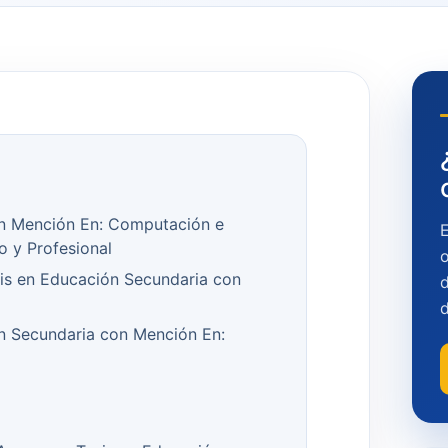
on Mención En: Computación e
o y Profesional
o
sis en Educación Secundaria con
d
n Secundaria con Mención En: