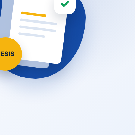
✓
ESIS