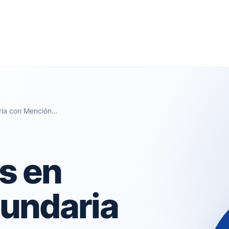
ria con Mención…
s en
undaria