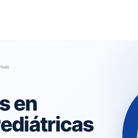
ricas
s en
ediátricas