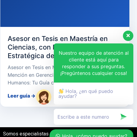
Asesor en Tesis en Maestría en
Ciencias, con Mención en Gerencia
Nuestro equipo de atención al
Estratégica de Recursos Humanos
cliente está aquí para
responder a sus preguntas.
Asesor en Tesis en Maestría en Ciencias, con
¡Pregúntenos cualquier cosa!
Mención en Gerencia Estratégica de Recursos
Humanos: Tu Guía cara…
Hola, ¿en qué puedo
Leer guía
→
ayudar?
Somos especialistas en el desarrollo de tesis
Hola, ¿cómo puedo ayudar?