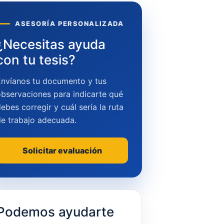
ASESORÍA PERSONALIZADA
¿Necesitas ayuda
con tu tesis?
Envíanos tu documento y tus
bservaciones para indicarte qué
ebes corregir y cuál sería la ruta
de trabajo adecuada.
Solicitar evaluación
Podemos ayudarte