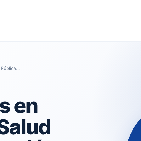
d Pública…
s en
 Salud