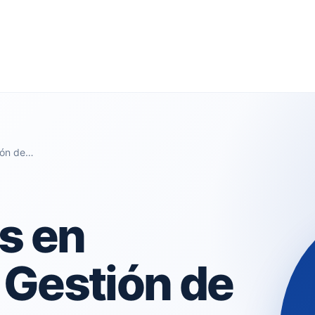
ión de…
s en
 Gestión de