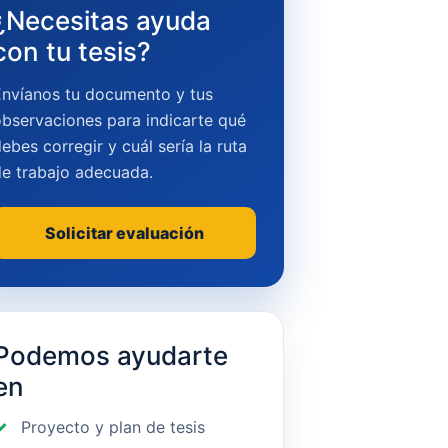
¿Necesitas ayuda
con tu tesis?
Envíanos tu documento y tus
bservaciones para indicarte qué
ebes corregir y cuál sería la ruta
de trabajo adecuada.
Solicitar evaluación
Podemos ayudarte
en
Proyecto y plan de tesis