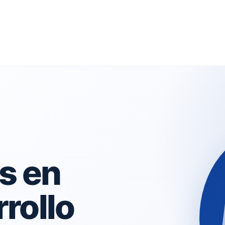
s en
rollo