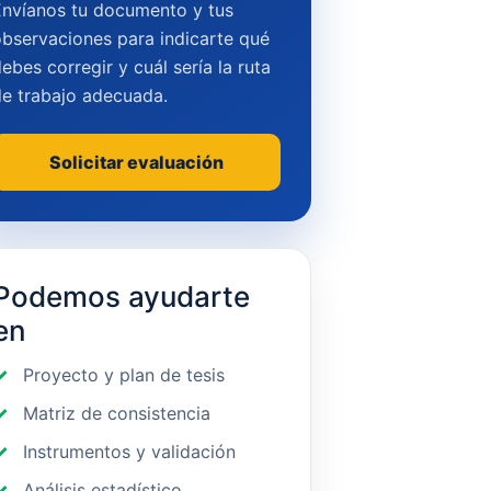
Envíanos tu documento y tus
bservaciones para indicarte qué
ebes corregir y cuál sería la ruta
de trabajo adecuada.
Solicitar evaluación
Podemos ayudarte
en
Proyecto y plan de tesis
Matriz de consistencia
Instrumentos y validación
Análisis estadístico