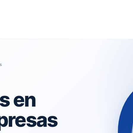
s
s en
presas