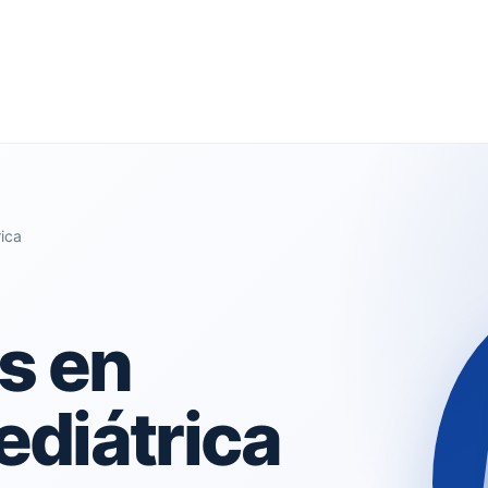
ica
s en
ediátrica