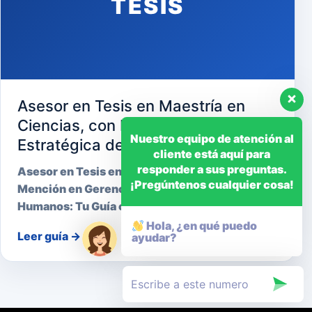
TESIS
Asesor en Tesis en Maestría en
Ciencias, con Mención en Gerencia
Nuestro equipo de atención al
Estratégica de Recursos Humanos
cliente está aquí para
responder a sus preguntas.
Asesor en Tesis en Maestría en Ciencias, con
¡Pregúntenos cualquier cosa!
Mención en Gerencia Estratégica de Recursos
Humanos: Tu Guía cara…
Hola, ¿en qué puedo
Leer guía
→
ayudar?