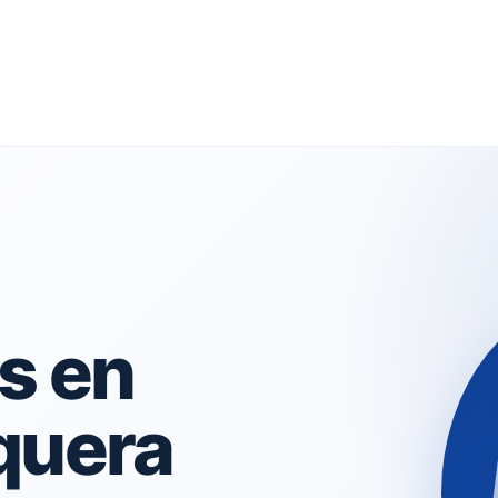
s en
quera