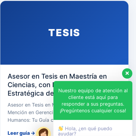
TESIS
Asesor en Tesis en Maestría en
Ciencias, con Mención en Gerencia
Nuestro equipo de atención al
Estratégica de Recursos Humanos
cliente está aquí para
responder a sus preguntas.
Asesor en Tesis en Maestría en Ciencias, con
¡Pregúntenos cualquier cosa!
Mención en Gerencia Estratégica de Recursos
Humanos: Tu Guía cara…
Hola, ¿en qué puedo
Leer guía
→
ayudar?