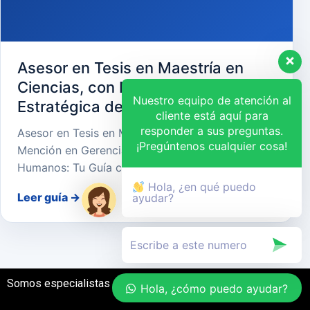
Asesor en Tesis en Maestría en
Ciencias, con Mención en Gerencia
Nuestro equipo de atención al
Estratégica de Recursos Humanos
cliente está aquí para
responder a sus preguntas.
Asesor en Tesis en Maestría en Ciencias, con
¡Pregúntenos cualquier cosa!
Mención en Gerencia Estratégica de Recursos
Humanos: Tu Guía cara…
Hola, ¿en qué puedo
Leer guía
→
ayudar?
Somos especialistas en el desarrollo de tesis
Hola, ¿cómo puedo ayudar?