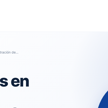
stración de…
s en