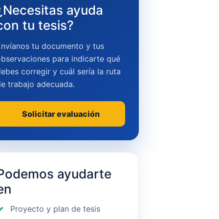
¿Necesitas ayuda
con tu tesis?
Envíanos tu documento y tus
bservaciones para indicarte qué
ebes corregir y cuál sería la ruta
de trabajo adecuada.
Solicitar evaluación
Podemos ayudarte
en
Proyecto y plan de tesis