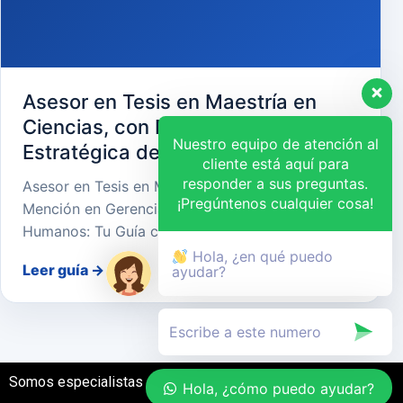
Asesor en Tesis en Maestría en
Ciencias, con Mención en Gerencia
Nuestro equipo de atención al
Estratégica de Recursos Humanos
cliente está aquí para
responder a sus preguntas.
Asesor en Tesis en Maestría en Ciencias, con
¡Pregúntenos cualquier cosa!
Mención en Gerencia Estratégica de Recursos
Humanos: Tu Guía cara…
Hola, ¿en qué puedo
Leer guía
→
ayudar?
Somos especialistas en el desarrollo de tesis
Hola, ¿cómo puedo ayudar?