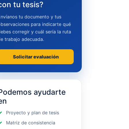
con tu tesis?
Envíanos tu documento y tus
bservaciones para indicarte qué
ebes corregir y cuál sería la ruta
de trabajo adecuada.
Solicitar evaluación
Podemos ayudarte
en
Proyecto y plan de tesis
Matriz de consistencia