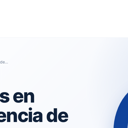
a de…
s en
encia de