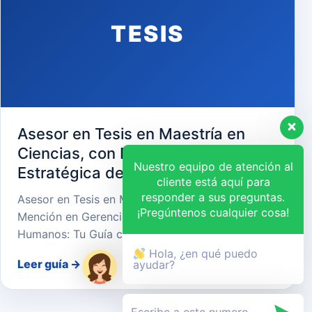
TESIS
Asesor en Tesis en Maestría en
Ciencias, con Mención en Gerencia
Nuestro equipo de atención al
Estratégica de Recursos Humanos
cliente está aquí para
responder a sus preguntas.
Asesor en Tesis en Maestría en Ciencias, con
¡Pregúntenos cualquier cosa!
Mención en Gerencia Estratégica de Recursos
Humanos: Tu Guía cara…
Hola, ¿en qué puedo
Leer guía
→
ayudar?