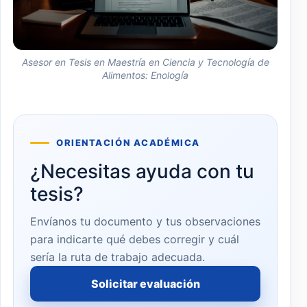
Asesor en Tesis en Maestría en Ciencia y Tecnología de
Alimentos: Enología
ORIENTACIÓN ACADÉMICA
¿Necesitas ayuda con tu
tesis?
Envíanos tu documento y tus observaciones
para indicarte qué debes corregir y cuál
sería la ruta de trabajo adecuada.
Solicitar evaluación