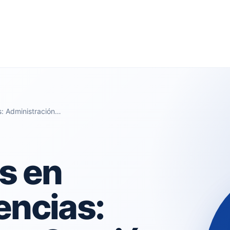
s: Administración…
s en
encias: