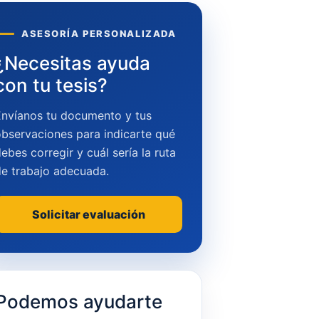
ASESORÍA PERSONALIZADA
¿Necesitas ayuda
con tu tesis?
Envíanos tu documento y tus
bservaciones para indicarte qué
ebes corregir y cuál sería la ruta
de trabajo adecuada.
Solicitar evaluación
Podemos ayudarte