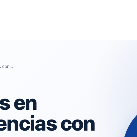
as con…
s en
encias con