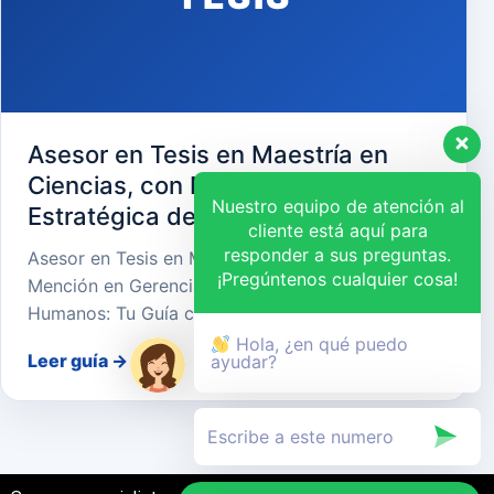
Asesor en Tesis en Maestría en
Ciencias, con Mención en Gerencia
Nuestro equipo de atención al
Estratégica de Recursos Humanos
cliente está aquí para
responder a sus preguntas.
Asesor en Tesis en Maestría en Ciencias, con
¡Pregúntenos cualquier cosa!
Mención en Gerencia Estratégica de Recursos
Humanos: Tu Guía cara…
Hola, ¿en qué puedo
Leer guía
→
ayudar?