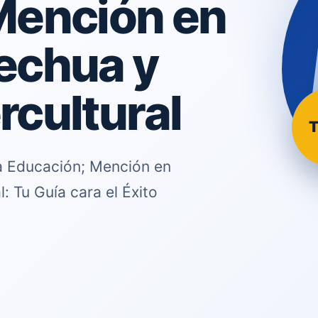
Mención en
echua y
rcultural
T
la Educación; Mención en
: Tu Guía cara el Éxito