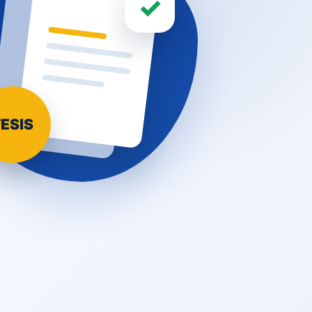
✓
ESIS