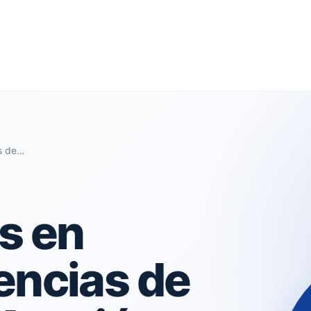
as de…
s en
encias de