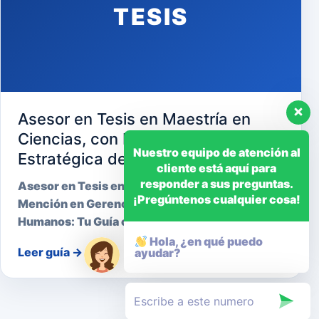
TESIS
Asesor en Tesis en Maestría en
Ciencias, con Mención en Gerencia
Nuestro equipo de atención al
Estratégica de Recursos Humanos
cliente está aquí para
responder a sus preguntas.
Asesor en Tesis en Maestría en Ciencias, con
¡Pregúntenos cualquier cosa!
Mención en Gerencia Estratégica de Recursos
Humanos: Tu Guía cara…
Hola, ¿en qué puedo
Leer guía
→
ayudar?